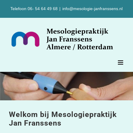
Ga
Telefoon 06- 54 64 49 68
|
info@mesologie-janfranssens.nl
naar
inhoud
Welkom bij Mesologiepraktijk
Jan Franssens